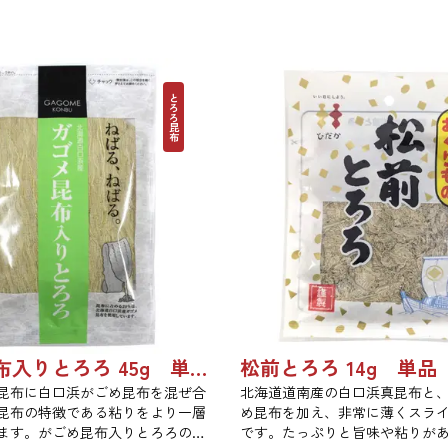
とろろ昆布
ガゴメ昆布入りとろろ 45g 単品 5袋セット 20袋セット 1774
昆布に白口浜がごめ昆布を混ぜ合
北海道道南産の白口浜真昆布と
昆布の特徴である粘りをより一層
め昆布を加え、非常に薄くスラ
ます。がごめ昆布入りとろろの粘
です。たっぷりと旨味や粘りが