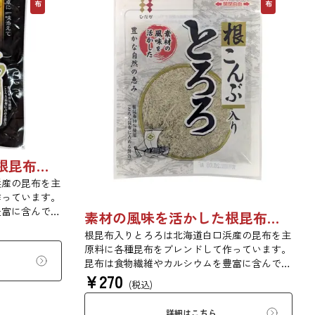
素材の風味を活かした根昆布入りとろろ 65g 単品 5袋セット 20袋セット 1736
浜産の昆布を主
作っています。
豊富に含んでい
素材の風味を活かした根昆布入りとろろ 23g 単品 5袋セット 20袋セット 3481
り、ご飯やお吸
根昆布入りとろろは北海道白口浜産の昆布を主
召し上がれま
原料に各種昆布をブレンドして作っています。
っと広がる根昆
昆布は食物繊維やカルシウムを豊富に含んでい
さい。
¥
270
ます。薄くふんわりと削っており、ご飯やお吸
(税込)
い物、うどんに入れて美味しく召し上がれま
す。お口の中でとろーり、つるっと広がる根昆
詳細はこちら