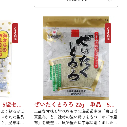
布入りとろろを是非ご賞味ください。
とろろ昆布
とろろ昆布
松前とろろ 14g 単品 5袋セット 20袋セット 3443
ぜいたくとろろ 22g 単品 5袋セット 20袋セット 1743
、よく粘るがご
上品な甘味と旨味をもつ北海道道南産「白口浜
イスされた製品
真昆布」と、独特の強い粘りをもつ「がごめ昆
あり、昆布本来
布」を厳選し、風味豊かに丁寧に削りました。