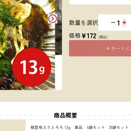
1
数量を選択
¥
172
価格
(税込)
カートに
・・・・・・・・・
商品概要
・・・・・
・・・
根昆布入りとろろ 13g　単品　5袋セット　25袋セット　1