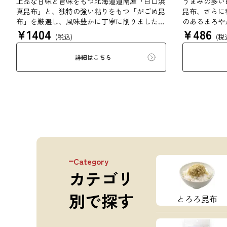
上品な甘味と旨味をもつ北海道道南産「白口浜
うまみの多い
真昆布」と、独特の強い粘りをもつ「がごめ昆
昆布、さらに
布」を厳選し、風味豊かに丁寧に削りました。
のあるまろや
¥
1404
¥
486
ぜいたくな味を、思う存分にご堪能ください。
(税込)
(税
詳細はこちら
Category
カテゴリ
別で探す
とろろ昆布