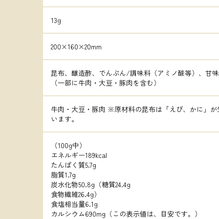
13g
200×160×20mm
昆布、醸造酢、でんぷん/調味料（アミノ酸等）、甘
（一部に牛肉・大豆・豚肉を含む）
牛肉・大豆・豚肉 ※原材料の昆布は「えび、かに」が
います。
（100g中）

エネルギー189kcal

たんぱく質5.7g

脂質1.7g

炭水化物50.8g（糖質24.4g

食物繊維26.4g）

食塩相当量6.1g

カルシウム690mg（この表示値は、目安です。）