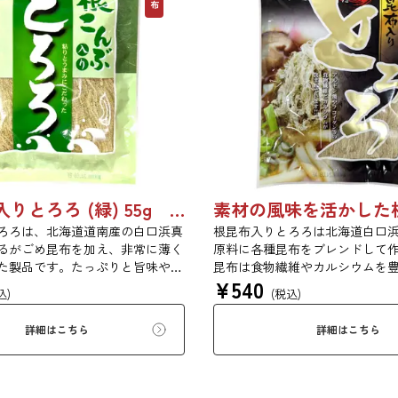
根こんぶ入りとろろ (緑) 55g 単品 5袋セット 20袋セット 3054
ろろは、北海道道南産の白口浜真
根昆布入りとろろは北海道白口
るがごめ昆布を加え、非常に薄く
原料に各種昆布をブレンドして
た製品です。たっぷりと旨味や粘
昆布は食物繊維やカルシウムを
¥
540
布本来の風味を存分にご賞味いた
ます。薄くふんわりと削ってお
込)
(税込)
代の食生活にぜひ一日一度、お好
い物、うどんに入れて美味しく
し上がりください。
す。お口の中でとろーり、つる
詳細はこちら
詳細はこちら
布入りとろろを是非ご賞味くだ