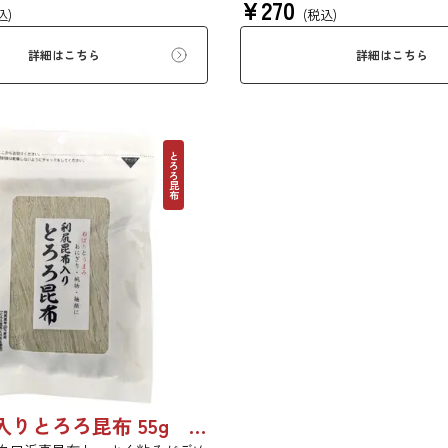
¥
270
ひご賞味ください。
の風味を存分にご賞味いただけ
込)
(税込)
生活にぜひ一日一度、お好みの
りください。
詳細はこちら
詳細はこちら
とろろ昆布
利尻昆布入りとろろ昆布 55g 単品 5袋セット 20袋セット 1842