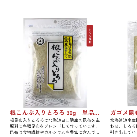
とろろ昆布
根こんぶ入りとろろ 30g 単品 5袋セット 20袋セット 1877
根昆布入りとろろは北海道白口浜産の昆布を主
北海道道南産
原料に各種昆布をブレンドして作っています。
わせ、とろろ
昆布は食物繊維やカルシウムを豊富に含んでい
引き出してい