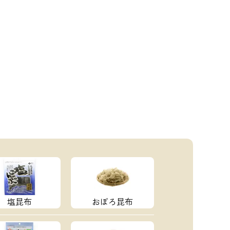
塩昆布
おぼろ昆布