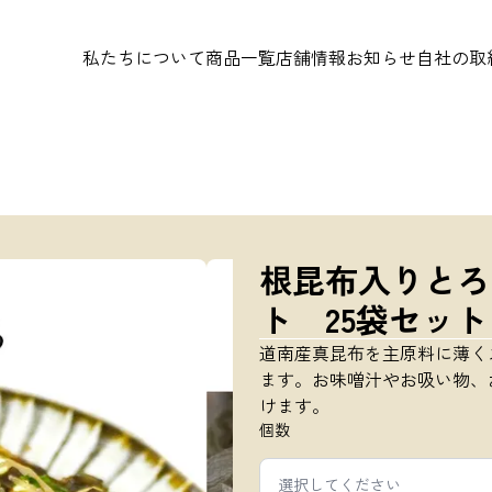
私たちについて
商品一覧
店舗情報
お知らせ
自社の取
根昆布入りとろろ
ト 25袋セット 
道南産真昆布を主原料に薄く
ます。お味噌汁やお吸い物、
けます。
個数
選択してください