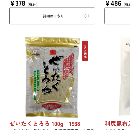
¥
378
¥
486
ます。薄くふんわりと削っており、ご飯やお吸
りと旨味をぜ
(税込)
(税
い物、うどんに入れて美味しく召し上がれま
す。お口の中でとろーり、つるっと広がる根昆
詳細はこちら
布入りとろろを是非ご賞味ください。
とろろ昆布
ぜいたくとろろ 100g 1938