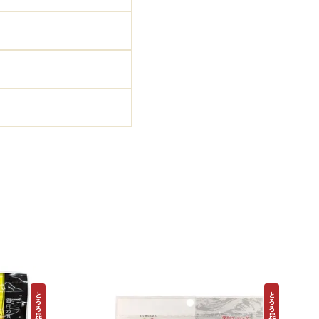
。
とろろ昆布
とろろ昆布