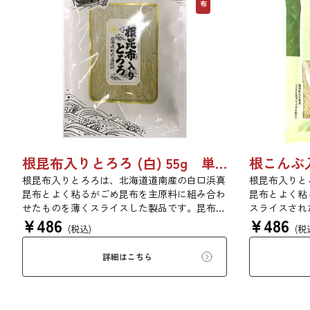
根昆布入りとろろ (白) 55g 単品 5袋 20袋 3429
根昆布入りとろろは、北海道道南産の白口浜真
根昆布入りと
昆布とよく粘るがごめ昆布を主原料に組み合わ
昆布とよく粘
せたものを薄くスライスした製品です。昆布本
スライスされ
¥
486
¥
486
来の風味を存分にご賞味ください。
りがあり、昆
(税込)
(税
だけます。現
みの量をお召
詳細はこちら