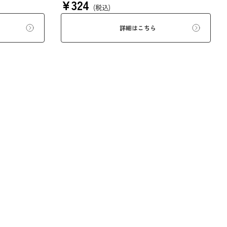
¥
324
ます。現代の食
ぜいたくな味を、思う存分にご堪能ください。
(税込)
量をお召し上が
詳細はこちら