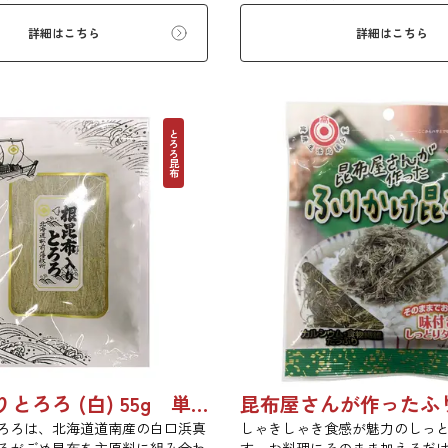
に入れて美味しく召し上がれま
料も加え、だしカレー風に仕上
でとろーり、つるっと広がる根昆
の旨味とカレーの風味が相性抜
詳細はこちら
詳細はこちら
を是非ご賞味ください。
とろろ昆布
根昆布入りとろろ (白) 55g 単品 5袋 20袋 3429
ろろは、北海道道南産の白口浜真
しゃきしゃき食感が魅力のしっ