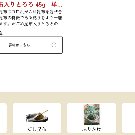
ガゴメ昆布入りとろろ 45g 単品 5袋セット 20袋セット 1774
昆布に白口浜がごめ昆布を混ぜ合
昆布の特徴である粘りをより一層
ます。がごめ昆布入りとろろの粘
ひご賞味ください。
込)
詳細はこちら
だし昆布
ふりかけ