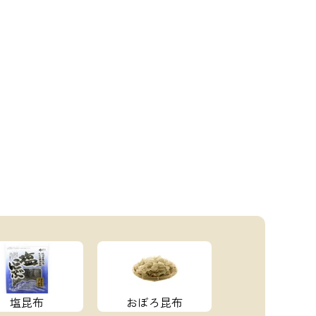
塩昆布
おぼろ昆布