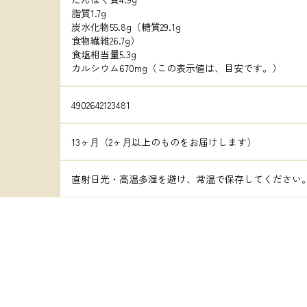
脂質1.7g

炭水化物55.8g（糖質29.1g

食物繊維26.7g）

食塩相当量5.3g

カルシウム670mg（この表示値は、目安です。）
4902642123481
13ヶ月（2ヶ月以上のものをお届けします）
直射日光・高温多湿を避け、常温で保存してください