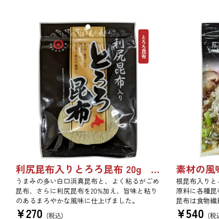
とろろ昆布
利尻昆布入りとろろ昆布 20g 3436
うまみの多い白口浜真昆布と、よく粘るがごめ
根昆布入りと
昆布、さらに利尻昆布を20%加え、旨味と粘り
原料に各種昆
のあるまろやかな風味に仕上げました。
昆布は食物繊
¥
270
¥
540
ます。薄くふ
(税込)
(税