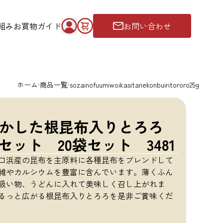
組み
お買物ガイド
お問い合わせ
ホーム
商品一覧
sozainofuumiwoikasitanekonbuiritororo25g
かした根昆布入りとろろ
セット 20袋セット 3481
口浜産の昆布を主原料に各種昆布をブレンドして
維やカルシウムを豊富に含んでいます。薄くふん
吸い物、うどんに入れて美味しく召し上がれま
るっと広がる根昆布入りとろろを是非ご賞味くだ