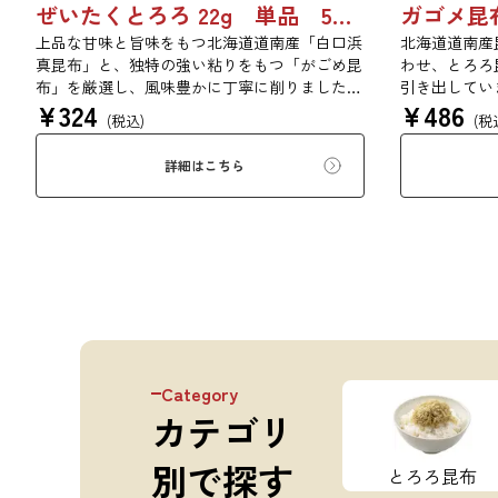
ぜいたくとろろ 22g 単品 5袋セット 20袋セット 1743
上品な甘味と旨味をもつ北海道道南産「白口浜
北海道道南産
真昆布」と、独特の強い粘りをもつ「がごめ昆
わせ、とろろ
布」を厳選し、風味豊かに丁寧に削りました。
引き出してい
¥
324
¥
486
ぜいたくな味を、思う存分にご堪能ください。
りと旨味をぜ
(税込)
(税
詳細はこちら
Category
カテゴリ
別で探す
とろろ昆布