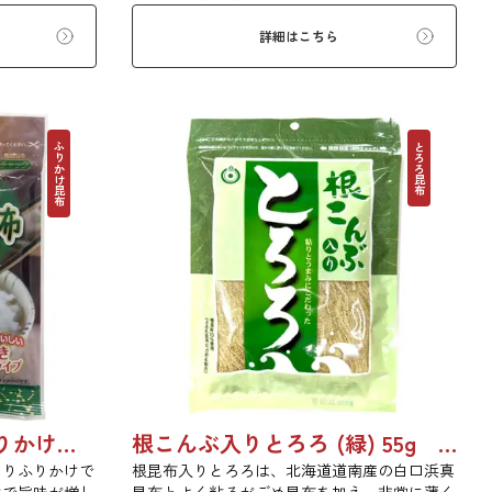
げました。昆布
い物、うどんに入れて美味しく召し上がれま
群です。
す。お口の中でとろーり、つるっと広がる根昆
詳細はこちら
布入りとろろを是非ご賞味ください。
ふりかけ昆布
とろろ昆布
昆布屋さんが作ったふりかけ昆布 30g 単品 5袋セット 20袋セット 5072
根こんぶ入りとろろ (緑) 55g 単品 5袋セット 20袋セット 3054
とりふりかけで
根昆布入りとろろは、北海道道南産の白口浜真