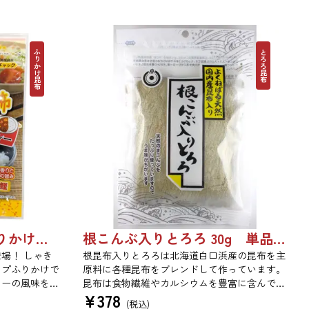
ふりかけ昆布
とろろ昆布
昆布屋さんが作ったふりかけ昆布和風だしカレー 30g 単品 5袋セット 20袋セット 6988
根こんぶ入りとろろ 30g 単品 5袋セット 20袋セット 1877
場！ しゃき
根昆布入りとろろは北海道白口浜産の昆布を主
イプふりかけで
原料に各種昆布をブレンドして作っています。
レーの風味を加
昆布は食物繊維やカルシウムを豊富に含んでい
¥
378
他の和風だし原
ます。薄くふんわりと削っており、ご飯やお吸
(税込)