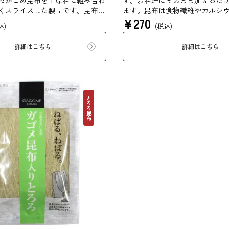
るがごめ昆布を主原料に組み合わ
す。お料理にそのまま加えるだ
くスライスした製品です。昆布本
ます。昆布は食物繊維やカルシ
¥
270
分にご賞味ください。
んでいるため、バランスのとれ
込)
(税込)
にお使いいただけます。
詳細はこちら
詳細はこちら
とろろ昆布