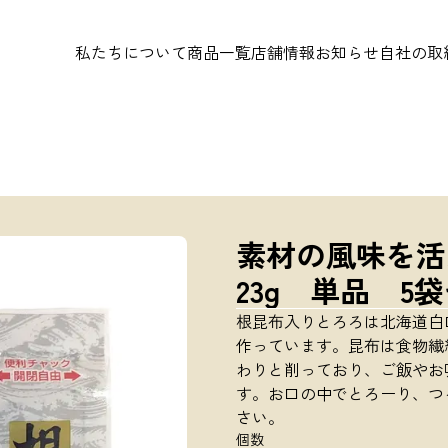
私たちについて
商品一覧
店舗情報
お知らせ
自社の取
素材の風味を活
23g 単品 5袋
根昆布入りとろろは北海道白
作っています。昆布は食物繊
わりと削っており、ご飯やお
す。お口の中でとろーり、つ
さい。
個数