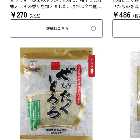
かけです。従来のふりかけ昆布に、梅干しの酸
昆布とよく粘
味としその香りを加えました。原料は全て国内
せたものを薄
¥
270
¥
486
産を使用し、梅は和歌山県紀州産を使用してい
来の風味を存
(税込)
(税
ます。梅干しらしい味と風味にこだわりまし
た。
詳細はこちら
とろろ昆布