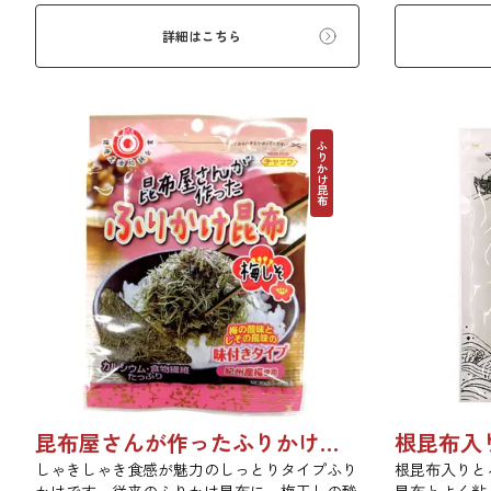
い物、うどん
す。お口の中
詳細はこちら
布入りとろろ
ふりかけ昆布
昆布屋さんが作ったふりかけ昆布梅しそ 25g 単品 5袋セット 20袋セット 6834
しゃきしゃき食感が魅力のしっとりタイプふり
根昆布入りと