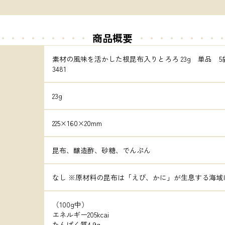
・・・・・・・・・
商品概要
・・・・・
・・・
素材の風味を活かした根昆布入りとろろ 23g　単品　5
3481
23g
225×160×20mm
昆布、醸造酢、砂糖、でんぷん
なし ※原材料の昆布は「えび、かに」が生息する海域
（100g中）

エネルギー205kcai

たんぱく質4.9g
