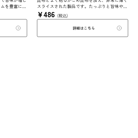
けで旨味が増し
昆布とよく粘るがごめ昆布を加え、非常に薄く
ウムを豊富に含
スライスされた製品です。たっぷりと旨味や粘
¥
486
た食生活のため
りがあり、昆布本来の風味を存分にご賞味いた
(税込)
だけます。現代の食生活にぜひ一日一度、お好
みの量をお召し上がりください。
詳細はこちら