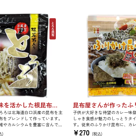
とろろ昆布
素材の風味を活かした根昆布入りとろろ 65g 単品 5袋セット 20袋セット 1736
ろろは北海道白口浜産の昆布を主
子供が大好きな待望のカレー味登
布をブレンドして作っています。
しゃき食感が魅力のしっとりタ
維やカルシウムを豊富に含んでい
す。従来のふりかけ昆布に、カ
¥
270
んわりと削っており、ご飯やお吸
えました。さらに、鰹といった
込)
(税込)