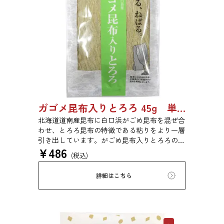
ガゴメ昆布入りとろろ 45g 単品 5袋セット 20袋セット 1774
北海道道南産昆布に白口浜がごめ昆布を混ぜ合
わせ、とろろ昆布の特徴である粘りをより一層
引き出しています。がごめ昆布入りとろろの粘
¥
486
りと旨味をぜひご賞味ください。
(税込)
詳細はこちら