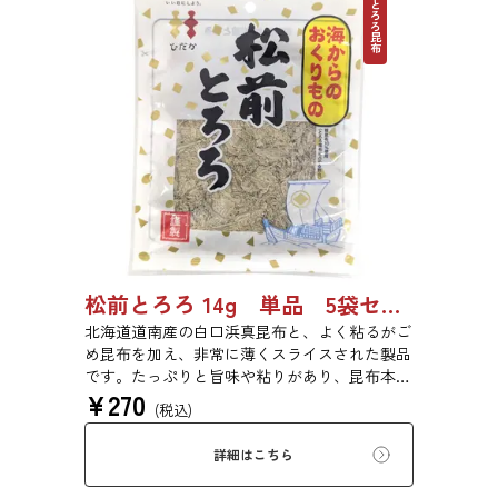
とろろ昆布
松前とろろ 14g 単品 5袋セット 20袋セット 3443
北海道道南産の白口浜真昆布と、よく粘るがご
め昆布を加え、非常に薄くスライスされた製品
です。たっぷりと旨味や粘りがあり、昆布本来
¥
270
の風味を存分にご賞味いただけます。現代の食
(税込)
生活にぜひ一日一度、お好みの量をお召し上が
りください。
詳細はこちら