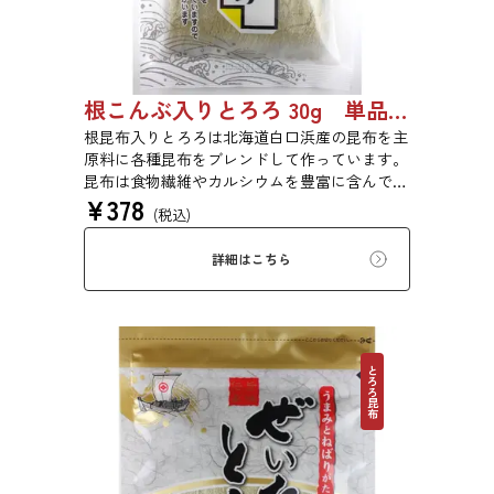
根こんぶ入りとろろ 30g 単品 5袋セット 20袋セット 1877
根昆布入りとろろは北海道白口浜産の昆布を主
原料に各種昆布をブレンドして作っています。
昆布は食物繊維やカルシウムを豊富に含んでい
¥
378
ます。薄くふんわりと削っており、ご飯やお吸
(税込)
い物、うどんに入れて美味しく召し上がれま
す。お口の中でとろーり、つるっと広がる根昆
詳細はこちら
布入りとろろを是非ご賞味ください。
とろろ昆布