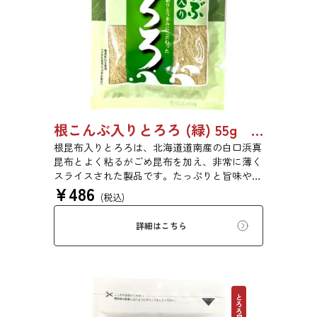
根こんぶ入りとろろ (緑) 55g 単品 5袋セット 20袋セット 3054
根昆布入りとろろは、北海道道南産の白口浜真
昆布とよく粘るがごめ昆布を加え、非常に薄く
スライスされた製品です。たっぷりと旨味や粘
¥
486
りがあり、昆布本来の風味を存分にご賞味いた
(税込)
だけます。現代の食生活にぜひ一日一度、お好
みの量をお召し上がりください。
詳細はこちら
とろろ昆布