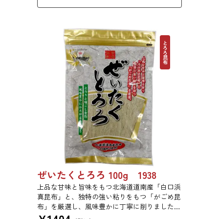
とろろ昆布
ぜいたくとろろ 100g 1938
上品な甘味と旨味をもつ北海道道南産「白口浜
真昆布」と、独特の強い粘りをもつ「がごめ昆
布」を厳選し、風味豊かに丁寧に削りました。
¥
1404
ぜいたくな味を、思う存分にご堪能ください。