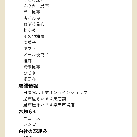
ふりかけ昆布
だし昆布
塩こんぶ
おぼろ昆布
わかめ
その他海藻
お菓子
ギフト
メール便商品
椎茸
粉末昆布
ひじき
根昆布
店舗情報
日高食品工業オンラインショップ
昆布屋きたまえ実店舗
昆布屋きたまえ楽天市場店
お知らせ
ニュース
レシピ
自社の取組み