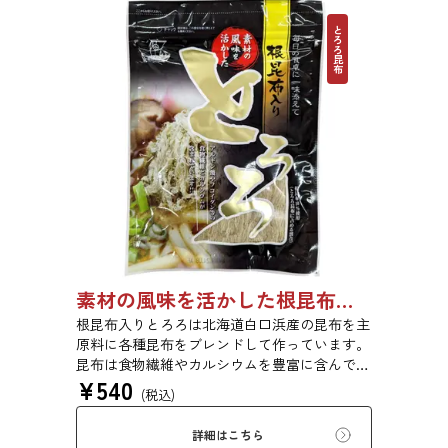
とろろ昆布
素材の風味を活かした根昆布入りとろろ 65g 単品 5袋セット 20袋セット 1736
根昆布入りとろろは北海道白口浜産の昆布を主
原料に各種昆布をブレンドして作っています。
昆布は食物繊維やカルシウムを豊富に含んでい
¥
540
ます。薄くふんわりと削っており、ご飯やお吸
(税込)
い物、うどんに入れて美味しく召し上がれま
す。お口の中でとろーり、つるっと広がる根昆
詳細はこちら
布入りとろろを是非ご賞味ください。