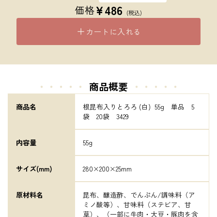
¥
486
価格
(税込)
カートに入れる
・・・・・
商品概要
・・・・・
商品名
根昆布入りとろろ (白)  55g　単品　5
袋　20袋　3429
内容量
55g
サイズ(mm)
280×200×25mm
原材料名
昆布、醸造酢、でんぷん/調味料（ア
ミノ酸等）、甘味料（ステビア、甘
草）、（一部に牛肉・大豆・豚肉を含