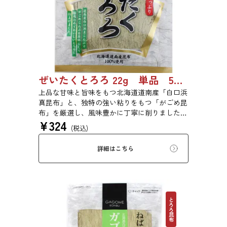
ぜいたくとろろ 22g 単品 5袋セット 20袋セット 1743
上品な甘味と旨味をもつ北海道道南産「白口浜
真昆布」と、独特の強い粘りをもつ「がごめ昆
布」を厳選し、風味豊かに丁寧に削りました。
¥
324
ぜいたくな味を、思う存分にご堪能ください。
(税込)
詳細はこちら
とろろ昆布