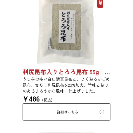
利尻昆布入りとろろ昆布 55g 単品 5袋セット 20袋セット 1842
うまみの多い白口浜真昆布と、よく粘るがごめ
昆布、さらに利尻昆布を20%加え、旨味と粘り
のあるまろやかな風味に仕上げました。
¥
486
(税込)
詳細はこちら