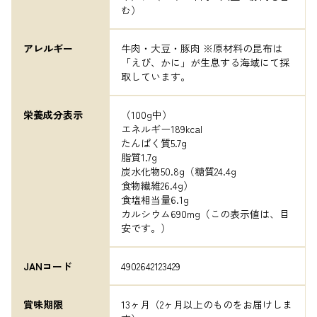
む）
アレルギー
牛肉・大豆・豚肉 ※原材料の昆布は
「えび、かに」が生息する海域にて採
取しています。
栄養成分表示
（100g中）

エネルギー189kcal

たんぱく質5.7g

脂質1.7g

炭水化物50.8g（糖質24.4g

食物繊維26.4g）

食塩相当量6.1g

カルシウム690mg（この表示値は、目
安です。）
JANコード
4902642123429
賞味期限
13ヶ月（2ヶ月以上のものをお届けしま