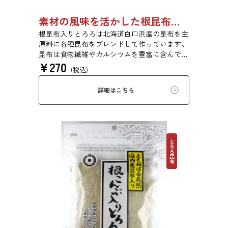
素材の風味を活かした根昆布入りとろろ 23g 単品 5袋セット 20袋セット 3481
根昆布入りとろろは北海道白口浜産の昆布を主
原料に各種昆布をブレンドして作っています。
昆布は食物繊維やカルシウムを豊富に含んでい
¥
270
ます。薄くふんわりと削っており、ご飯やお吸
(税込)
い物、うどんに入れて美味しく召し上がれま
す。お口の中でとろーり、つるっと広がる根昆
詳細はこちら
布入りとろろを是非ご賞味ください。
とろろ昆布